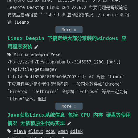
Leanote Desktop Linux x64 v2.6.2 主要问题是蚂蚁笔记
安装后启动报错 ```shell # 启动蚂蚁笔记 ./Leanote # 报
错 (Leano
More »
Linux Deepin 下搞定绝大部分难装的windows 应
用程序安装
linux
deepin
exe
/home/zzzmh/Desktop/ubuntu-3145957_1280.jpg![]
(/api/file/getImage?
fileId=5ddf850616199b0467003efd) ## 背景 `Linux`
下应用程序少是个老生常谈问题，一般国外软件如`Chrome`
`Firefox` `Jetbrains` 全家桶 `Eclipse` 等都一定会有
`Linux`版本。但国
More »
Java获取Linux系统信息 包括 CPU 内存 硬盘等使用
情况 无依赖原生代码实现
java
linux
cpu
men
disk