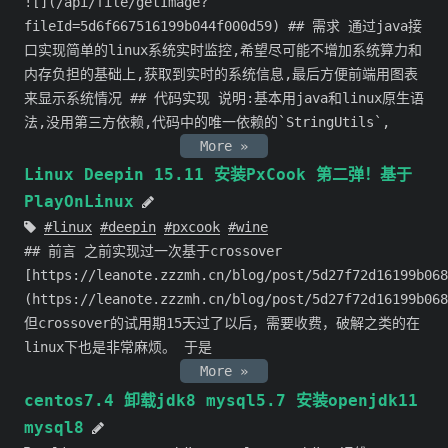
![](/api/file/getImage?
fileId=5d6f667516199b044f000d59) ## 需求 通过java接
口实现简单的linux系统实时监控,希望尽可能不增加系统算力和
内存负担的基础上,获取到实时的系统信息,最后方便前端用图表
来显示系统情况 ## 代码实现 说明:基本用java和linux原生语
法,没用第三方依赖,代码中的唯一依赖的`StringUtils`,
More »
Linux Deepin 15.11 安装PxCook 第二弹！基于
PlayOnLinux
linux
deepin
pxcook
wine
## 前言 之前实现过一次基于crossover
[https://leanote.zzzmh.cn/blog/post/5d27f72d16199b068
(https://leanote.zzzmh.cn/blog/post/5d27f72d16199b068
但crossover的试用期15天过了以后，需要收费，破解之类的在
linux下也是非常麻烦。 于是
More »
centos7.4 卸载jdk8 mysql5.7 安装openjdk11
mysql8