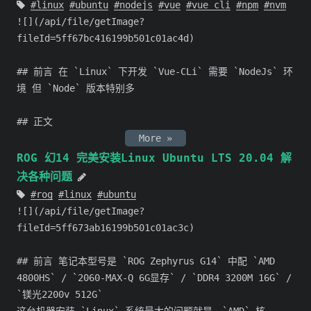
linux
ubuntu
nodejs
vue
vue cli
npm
nvm
![](/api/file/getImage?
fileId=5ff67bc416199b501c01ac4d)
## 前言 在 `Linux` 下开发 `Vue-CLi` 需要 `NodeJs` 环
境 但 `Node` 版本特别多
## 正文
More »
ROG 幻14 完美安装Linux Ubuntu LTS 20.04 解
决各种问题
rog
linux
ubuntu
![](/api/file/getImage?
fileId=5ff673ab16199b501c01ac3c)
## 前言 笔记本型号是 `ROG Zephyrus G14` 中配 `AMD
4800HS` / `2060-MAX-Q 6G显存` / `DDR4 3200M 16G` /
`镁光2200v 512G`