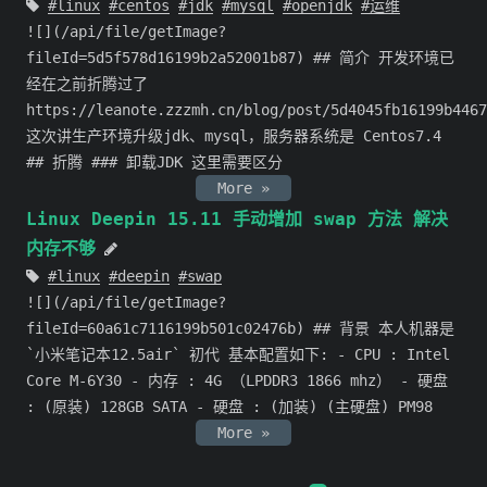
linux
centos
jdk
mysql
openjdk
运维
![](/api/file/getImage?
fileId=5d5f578d16199b2a52001b87) ## 简介 开发环境已
经在之前折腾过了
https://leanote.zzzmh.cn/blog/post/5d4045fb16199b4467
这次讲生产环境升级jdk、mysql，服务器系统是 Centos7.4
## 折腾 ### 卸载JDK 这里需要区分
More »
Linux Deepin 15.11 手动增加 swap 方法 解决
内存不够
linux
deepin
swap
![](/api/file/getImage?
fileId=60a61c7116199b501c02476b) ## 背景 本人机器是
`小米笔记本12.5air` 初代 基本配置如下: - CPU : Intel
Core M-6Y30 - 内存 : 4G （LPDDR3 1866 mhz） - 硬盘
: (原装) 128GB SATA - 硬盘 : (加装) (主硬盘) PM98
More »