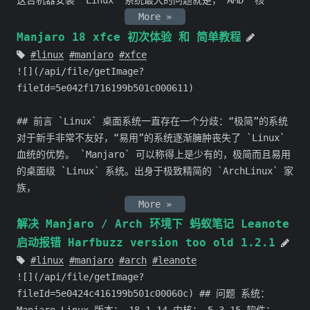
这台机器安装 `Linux` 系统最大的问题就是，`AMD` 核
More »
Manjaro 18 xfce 初次体验 和 简单教程
linux
manjaro
xfce
![](/api/file/getImage?
fileId=5e042f1716199b501c000611)
## 前言 `Linux` 桌面系统一直存在一个分歧：“极简”的系统
对于新手非常不友好，“易用”的系统逐渐臃肿丧失了 `Linux`
血统的优势。 `Manjaro` 可以称得上是少有的，极简而且易用
的桌面级 `Linux` 系统。出身于极致精简的 `ArchLinux` 家
族，
More »
解决 Manjaro / Arch 环境下 蚂蚁笔记 Leanote
启动报错 Harfbuzz version too old 1.2.1
linux
manjaro
arch
leanote
![](/api/file/getImage?
fileId=5e0424c416199b501c00060c) ## 问题 系统：
Manjaro Linux 版本： 18.1.14 内核： 5.3.15 软件：