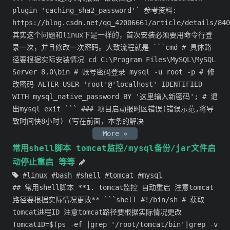
plugin 'caching_sha2_password'` 参考资料:
https://blog.csdn.net/qq_42006661/article/details/840
其实这个问题和linux下是一样的，首次安装必须要用命令行登
录一次，并且修改一次密码。大致流程就是 ```cmd # 具体路
径要根据实际安装情况 cd C:\Program Files\MySQL\MySQL
Server 8.0\bin # 账号密码登录 mysql -u root -p # 修
改密码 ALTER USER 'root'@'localhost' IDENTIFIED
WITH mysql_native_password BY '这里输入新密码'; # 退
出mysql exit ``` ### 项目启动报时区错误(错误示范,将导
致时间快8小时) (写在前面，本条的解决
More »
常用shell脚本 tomcat监控/mysql备份/jar文件启
动停止重启 等等
linux
bash
shell
tomcat
mysql
## 常用shell脚本 **1. tomcat监控 自动重启 注意tomcat
路径要根据实际情况更改** ```shell #!/bin/sh # 获取
tomcat进程ID 注意tomcat路径要根据实际情况更改
TomcatID=$(ps -ef |grep '/root/tomcat/bin'|grep -v