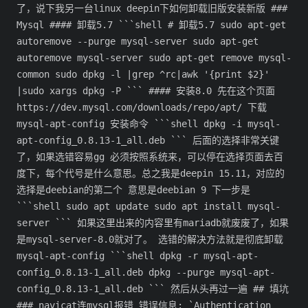
了，说下我另一台linux deepin下如何卸载旧版安装新版 ###
Mysql #### 卸载5.7 ```shell # 卸载5.7 sudo apt-get
autoremove --purge mysql-server sudo apt-get
autoremove mysql-server sudo apt-get remove mysql-
common sudo dpkg -l |grep ^rc|awk '{print $2}'
|sudo xargs dpkg -P ``` #### 安装8.0 先在这个页面
https://dev.mysql.com/downloads/repo/apt/ 下载
mysql-apt-config 安装命令 ```shell dpkg -i mysql-
apt-config_0.8.13-1_all.deb ``` 后面的选择非常关键
了，如果选错容易gg 必须按照系统来，可以停在选择页面去百
度下，每个代号是什么意思。总之我是deepin 15.11，对应的
选择是deebian的第二个 意思是deebian 9 下一步是
```shell sudo apt update sudo apt install mysql-
server ``` 如果这里出来的内容里有mariadb就废废了，如果
是mysql-server-8.0就对了。 选错的解决方法就是彻底卸载
mysql-apt-config ```shell dpkg -r mysql-apt-
config_0.8.13-1_all.deb dpkg --purge mysql-apt-
config_0.8.13-1_all.deb ``` 然后从头再过一遍 ## 填坑
### navicat连mysql报错 错误信息: `Authentication