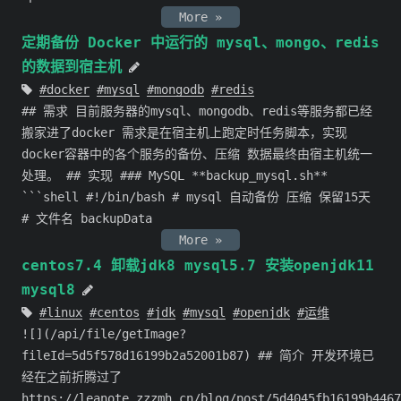
More »
定期备份 Docker 中运行的 mysql、mongo、redis
的数据到宿主机
docker
mysql
mongodb
redis
## 需求 目前服务器的mysql、mongodb、redis等服务都已经
搬家进了docker 需求是在宿主机上跑定时任务脚本，实现
docker容器中的各个服务的备份、压缩 数据最终由宿主机统一
处理。 ## 实现 ### MySQL **backup_mysql.sh**
```shell #!/bin/bash # mysql 自动备份 压缩 保留15天
# 文件名 backupData
More »
centos7.4 卸载jdk8 mysql5.7 安装openjdk11
mysql8
linux
centos
jdk
mysql
openjdk
运维
![](/api/file/getImage?
fileId=5d5f578d16199b2a52001b87) ## 简介 开发环境已
经在之前折腾过了
https://leanote.zzzmh.cn/blog/post/5d4045fb16199b4467