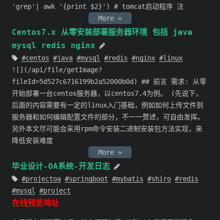
'grep'| awk '{print $2}') # tomcat启动程序 注
More »
Centos7.x 从零安装部署服务器环境 包括 java
mysql redis nginx
centos
java
mysql
redis
nginx
linux
![](/api/file/getImage?
fileId=5d527c6716199b2a52000b0d) ## 前言 需求: 从零
开始部署一台centos服务器，以centos7.4为例。 (先说下，
后面的内容需要有一定的linux入门基础，例如如何上传文件到
服务器和如何编辑配置文件的部分，不一一赘述，可自由发挥。
另外本文尽可能会采用rpm命令安装二进制安装包方法实现，来
降低安装难度
More »
毕业设计-OA系统-开发日志
projectoa
springboot
mybatis
shiro
redis
mysql
project
在线预览地址