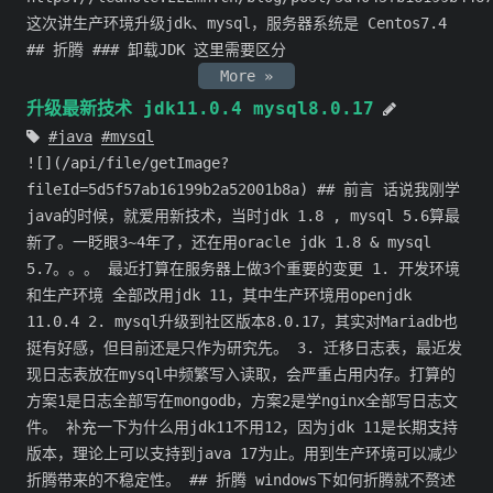
这次讲生产环境升级jdk、mysql，服务器系统是 Centos7.4
## 折腾 ### 卸载JDK 这里需要区分
More »
升级最新技术 jdk11.0.4 mysql8.0.17
java
mysql
![](/api/file/getImage?
fileId=5d5f57ab16199b2a52001b8a) ## 前言 话说我刚学
java的时候，就爱用新技术，当时jdk 1.8 , mysql 5.6算最
新了。一眨眼3~4年了，还在用oracle jdk 1.8 & mysql
5.7。。。 最近打算在服务器上做3个重要的变更 1. 开发环境
和生产环境 全部改用jdk 11，其中生产环境用openjdk
11.0.4 2. mysql升级到社区版本8.0.17，其实对Mariadb也
挺有好感，但目前还是只作为研究先。 3. 迁移日志表，最近发
现日志表放在mysql中频繁写入读取，会严重占用内存。打算的
方案1是日志全部写在mongodb，方案2是学nginx全部写日志文
件。 补充一下为什么用jdk11不用12，因为jdk 11是长期支持
版本，理论上可以支持到java 17为止。用到生产环境可以减少
折腾带来的不稳定性。 ## 折腾 windows下如何折腾就不赘述