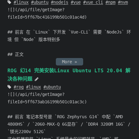
linux
ubuntu
nodejs
vue
vue cli
npm
nvm
![](/api/file/getImage?
fileId=5ff67bc416199b501c01ac4d)
## 前言 在 `Linux` 下开发 `Vue-CLi` 需要 `NodeJs` 环
境 但 `Node` 版本特别多
## 正文
More »
ROG 幻14 完美安装Linux Ubuntu LTS 20.04 解
决各种问题
rog
linux
ubuntu
![](/api/file/getImage?
fileId=5ff673ab16199b501c01ac3c)
## 前言 笔记本型号是 `ROG Zephyrus G14` 中配 `AMD
4800HS` / `2060-MAX-Q 6G显存` / `DDR4 3200M 16G` /
`镁光2200v 512G`