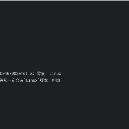
99b0467003efd) ## 背景 `Linux`
` 等都一定会有`Linux`版本。但国