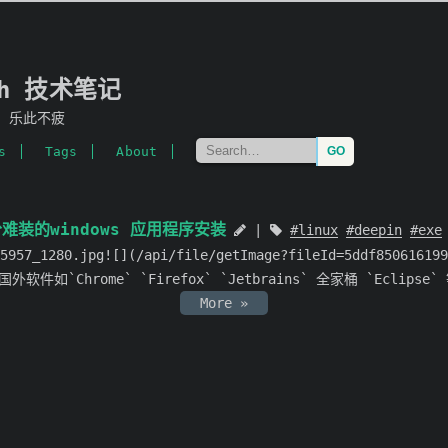
mh 技术笔记
，乐此不疲
s
Tags
About
分难装的windows 应用程序安装
linux
deepin
exe
45957_1280.jpg![](/api/file/getImage?fileId=5ddf8506161
`Chrome` `Firefox` `Jetbrains` 全家桶 `Eclipse
More »