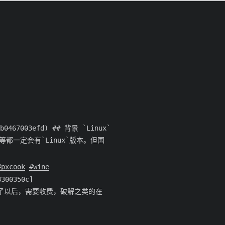
99b0467003efd) ## 背景 `Linux`
` 等都一定会有`Linux`版本。但国
pxcook
wine
300350c]
试用期15天过了以后，需要收费，破解之类的在