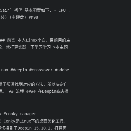
12.5air` 初代 基本配置如下: - CPU :
(加装) (主硬盘) PM98
008c8) ## 前言 本人Linux小白，目前用的主
段评论，就打算实践一下学习学习 >本主题
inux
deepin
crossover
adobe
eepin商店搜了都没找到对应的方法，所以决定自
 ## 流程 #### 在Deepin商店搜
y
conky manager
 ## 前言 Conky是Linux下的桌面美化工具，
了Deepin 15.10.2，打算再