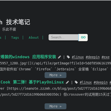
mh 技术笔记
，乐此不疲
s
Tags
About
分难装的windows 应用程序安装
linux
deepin
exe
45957_1280.jpg![](/api/file/getImage?fileId=5ddf8506161
`Chrome` `Firefox` `Jetbrains` 全家桶 `Eclipse
More »
PxCook 第二弹！基于PlayOnLinux
linux
deepin
ttps://leanote.zzzmh.cn/blog/post/5d27f72d16199b068
/blog/post/5d27f72d16199b068300350c) 但crossover的
More »