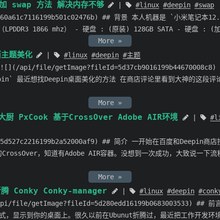
动增加 swap 方法 解决内存不够
linux
deepin
swap
eId=60a61c7116199b501c02476b) ## 背景 本人机器是 `小米笔记本
G （LPDDR3 1866 mhz） - 硬盘 : (原装) 128GB SATA - 硬盘 : 
More »
桌面主题美化
linux
deepin
主题
jpg![](/api/file/getImage?fileId=5d37cb9016199b44670
eepin` 最近想找Deepin桌面美化的方法 在商店评论里看到大神的这
More »
大厨 PxCook 基于CrossOver Adobe AIR环境
l
ileId=5d527c2216199b2a52000af9) ## 简介 一开始在百度和D
rossOver，知道有Adobe AIR容器。没想到一次成功，大致说一下流程。
More »
折腾 Conky Conky-manager
linux
deepin
conk
n/api/file/getImage?fileId=5d280edd16199b0683003533)
显示到你的桌面上。很久以前在Ubunut折腾过，最近把工作开发环境切换到