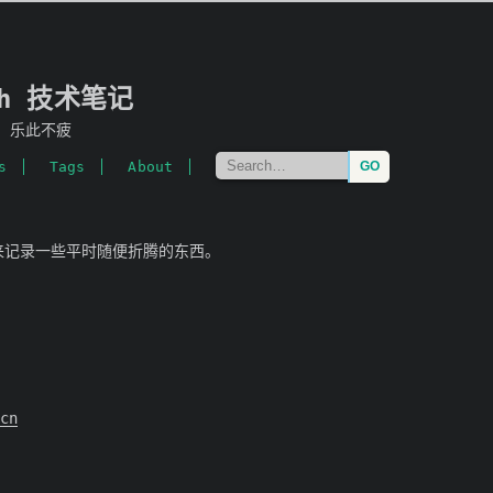
mh 技术笔记
，乐此不疲
s
Tags
About
用来记录一些平时随便折腾的东西。
cn