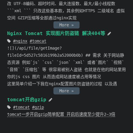
改 UTF-8编码、超时时间、最大连接数、最大/最小线程数
```xml
``` 只改这些基本款，其余例如HTTPS 二级域名 虚拟
空间 GZIP压缩等全部通过nginx实现
More »
Nginx Tomcat 实现图片防盗链 解决404等
nginx
tomcat
![](/api/file/getImage?
fileId=5d527c5816199b2a52000b0b) ## 需求 关于网站静
态资源 例如`js` `css` `json` `xml` 或者`图片` `视频`
`音频` `压缩包` 等 很容易被别人盗链 也就是在他的网站里用
你的js css 图片 从而造成网站速度被占用等情况
这里简单介绍一下我在nginx配置图片防盗链的过程 以及遇
More »
tomcat开启gzip
tomcat
gzip
tomcat一步开启gzip简单配置 开启后速度至少提升2~3倍