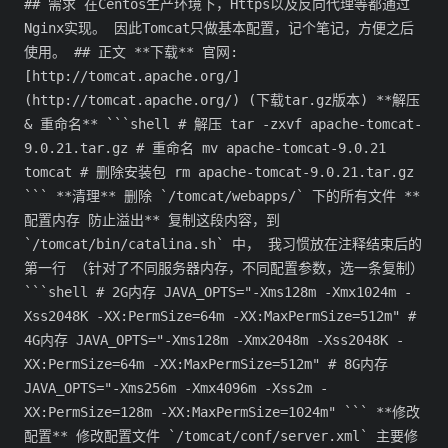
## 需求 在Centos生产环境下，Https以及反向代理等都通过
Nginx实现。 因此Tomcat只做基本配置，记个笔记，方便之后
使用。 ## 正文 **下载** 官网:
[http://tomcat.apache.org/]
(http://tomcat.apache.org/) (下载tar.gz版本) **解压
& 重命名** ```shell # 解压 tar -zxvf apache-tomcat-
9.0.21.tar.gz # 重命名 mv apache-tomcat-9.0.21
tomcat # 删除安装包 rm apache-tomcat-9.0.21.tar.gz
``` **清理** 删除 `/tomcat/webapps/` 下的所有文件 **
配置内存 防止溢出** 复制这段内容，到
`/tomcat/bin/catalina.sh` 中， 我习惯放在注释结束后的
第一行 （针对了不同服务器内存，不同配置参数，选一条复制）
```shell # 2G内存 JAVA_OPTS="-Xms128m -Xmx1024m -
Xss2048K -XX:PermSize=64m -XX:MaxPermSize=512m" #
4G内存 JAVA_OPTS="-Xms128m -Xmx2048m -Xss2048K -
XX:PermSize=64m -XX:MaxPermSize=512m" # 8G内存
JAVA_OPTS="-Xms256m -Xmx4096m -Xss2m -
XX:PermSize=128m -XX:MaxPermSize=1024m" ``` **修改
配置** 修改配置文件 `/tomcat/conf/server.xml` 主要修