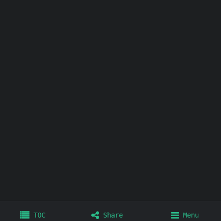
其他链接：
个人博客
极简壁纸
极简插件
极简工具
TOC
Share
Menu
Home
Archives
Tags
About