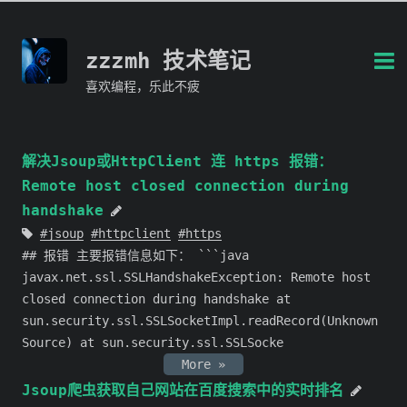
zzzmh 技术笔记
喜欢编程，乐此不疲
解决Jsoup或HttpClient 连 https 报错：
Remote host closed connection during
handshake
jsoup
httpclient
https
## 报错 主要报错信息如下： ```java
javax.net.ssl.SSLHandshakeException: Remote host
closed connection during handshake at
sun.security.ssl.SSLSocketImpl.readRecord(Unknown
Source) at sun.security.ssl.SSLSocke
More »
Jsoup爬虫获取自己网站在百度搜索中的实时排名