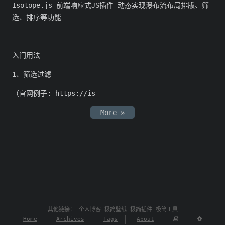
Isotope.js 前端响应式JS插件 动态实现瀑布流布局排版、筛
选、排序等功能
入门用法
1、筛选过滤
（官网例子:
https://is
More »
其他链接：
个人博客
极简壁纸
极简插件
极简工具
Home
Archives
Tags
About