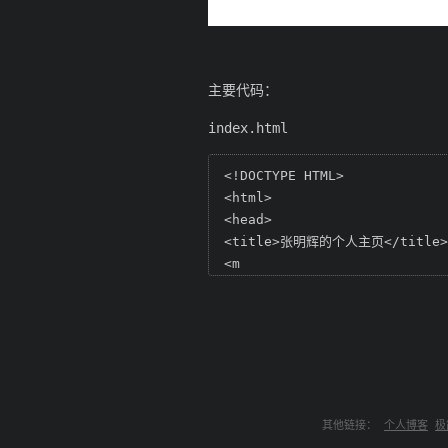
主要代码：
index.html
<!DOCTYPE HTML>

<html>

<head>

<title>张明辉的个人主页</title>

<m
其他链接：
个人博客
极