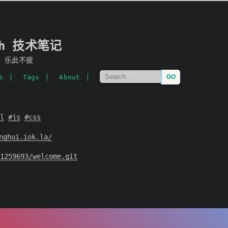
mh 技术笔记
，乐此不疲
s
Tags
About
l
js
css
nghui.iok.la/
1259693/welcome.git