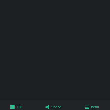
其他链接：
个人博客
极简壁纸
极简插件
极简工具
TOC
Share
Menu
Home
Archives
Tags
About