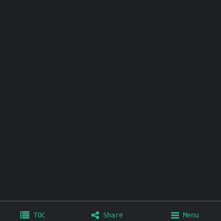
其他链接：
个人博客
极简壁纸
极简插件
极简工具
TOC
Share
Menu
Home
Archives
Tags
About