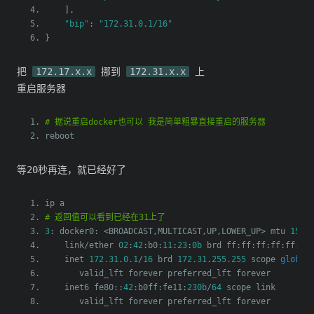
],
"bip"
:
"172.31.0.1/16"
}
把
172.17.x.x
挪到
172.31.x.x
上
重启服务器
# 据说重启docker也可以 我是简单粗暴直接重启的服务器
reboot
等20秒再连，就已经好了
ip a
# 返回值可以看到已经在31上了
3
:
 docker0
:
<
BROADCAST
,
MULTICAST
,
UP
,
LOWER_UP
>
 mtu 
1500
    link
/
ether 
02
:
42
:
b0
:
11
:
23
:
0b
 brd ff
:
ff
:
ff
:
ff
:
ff
:
ff
    inet 
172.31
.
0.1
/
16
 brd 
172.31
.
255.255
 scope 
global
       valid_lft forever preferred_lft forever
    inet6 fe80
::
42
:
b0ff
:
fe11
:
230b
/
64
 scope link 
       valid_lft forever preferred_lft forever