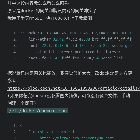
其中这段内容我怎么看怎么眼熟
原来是docker的网关和腾讯内网的网关冲突了
我连了半天MYSQL，连在docker上了我晕倒
3
:
 docker0
:
<
BROADCAST
,
MULTICAST
,
UP
,
LOWER_UP
>
 mtu 
1500
    link
/
ether 
02
:
42
:
f7
:
c2
:
e3
:
08
 brd ff
:
ff
:
ff
:
ff
:
ff
:
ff
    inet 
172.17
.
0.1
/
16
 brd 
172.17
.
255.255
 scope 
global
       valid_lft forever preferred_lft forever
    inet6 fe80
::
42
:
f7ff
:
fec2
:
e308
/
64
 scope link
据说腾讯内网网关也能改，我感觉代价太大，改docker网关方便
参考
https://blog.csdn.net/LG_15011399296/article/details/
(如果你装完docker没配置国内镜像，可能没有这个文件，手动
创建一个即可)
/etc/docker/daemon.json
{
"registry-mirrors"
:
[
"https://mirror.ccs.tencentyun.com"