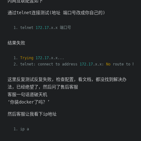
内网互联配置如下
通过telnet连接测试(地址 端口号改成你自己的)
telnet 
172.17
.
x
.
x 
端口号
结果失败
Trying
172.17
.
x
.
x
...
telnet
:
 connect to address 
172.17
.
x
.
x
:
No
 route to hos
这里反复测试反复失败，检查配置，看文档，都没找到解决办
法，已经绝望了，然后问了售后客服
客服一句话道破天机
‘你装docker了吗？’
然后客服让我看下ip地址
ip a