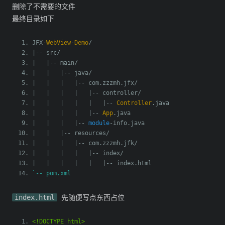
删除了不需要的文件
最终目录如下
JFX
-
WebView
-
Demo
/
|--
 src
/
|
|--
 main
/
|
|
|--
 java
/
|
|
|
|--
 com
.
zzzmh
.
jfx
/
|
|
|
|
|--
 controller
/
|
|
|
|
|
|--
Controller
.
java
|
|
|
|
|--
App
.
java
|
|
|
|--
module
-
info
.
java
|
|
|--
 resources
/
|
|
|
|--
 com
.
zzzmh
.
jfk
/
|
|
|
|
|--
 index
/
|
|
|
|
|
|--
 index
.
html
`-- pom.xml
index.html
先随便写点东西占位
<!DOCTYPE html>