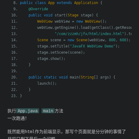
public
class
App
extends
Application
{
@Override
public
void
 start
(
Stage
 stage
)
{
WebView
 webView 
=
new
WebView
();
        webView
.
getEngine
().
load
(
getClass
().
getResourc
"/com/zzzmh/jfx/html/index.html"
).
toEx
Scene
 scene 
=
new
Scene
(
webView
,
800
,
600
);
        stage
.
setTitle
(
"JavaFX WebView Demo"
);
        stage
.
setScene
(
scene
);
        stage
.
show
();
}
public
static
void
 main
(
String
[]
 args
)
{
        launch
();
}
}
执行
App.java
main
方法
一次跑通！
既然能用html作为前端显示，那写个页面就是分分钟的事情了