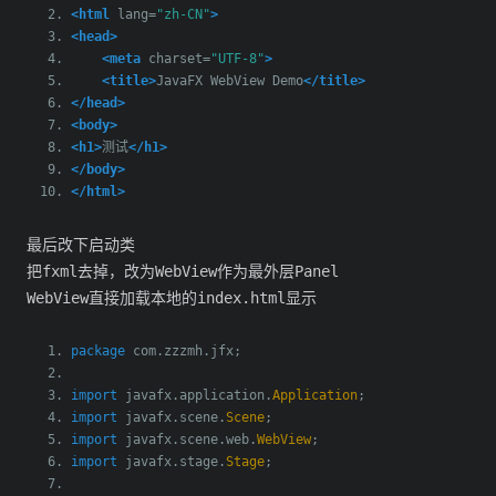
<html
lang
=
"zh-CN"
>
<head>
<meta
charset
=
"UTF-8"
>
<title>
JavaFX WebView Demo
</title>
</head>
<body>
<h1>
测试
</h1>
</body>
</html>
最后改下启动类
把fxml去掉，改为WebView作为最外层Panel
WebView直接加载本地的index.html显示
package
 com
.
zzzmh
.
jfx
;
import
 javafx
.
application
.
Application
;
import
 javafx
.
scene
.
Scene
;
import
 javafx
.
scene
.
web
.
WebView
;
import
 javafx
.
stage
.
Stage
;