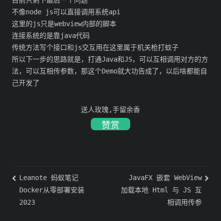
目前只剩下最后一个问题
不像node js可以直接调用系统api
这里的js只是webview内部的脚本
连接系统的是靠java代码
传统方法写个接口和js交互用在这里属于机关枪打蚊子
所以下一步的思路就是，打通Java和JS，可以互相调用对方的方
法，可以互相传参数，那这个Demo就大功告成了，以后啥都能自
己开发了
送人玫瑰,手留余香
赞赏
Leanote 蚂蚁笔记
JavaFX 嵌套 WebView
Docker从零部署安装
加载本地 Html 与 JS 互
2023
相调用传参