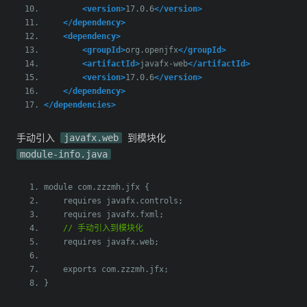
<version>
17.0.6
</version>
</dependency>
<dependency>
<groupId>
org.openjfx
</groupId>
<artifactId>
javafx-web
</artifactId>
<version>
17.0.6
</version>
</dependency>
</dependencies>
手动引入
javafx.web
到模块化
module-info.java
module com
.
zzzmh
.
jfx 
{
    requires javafx
.
controls
;
    requires javafx
.
fxml
;
// 手动引入到模块化
    requires javafx
.
web
;
    exports com
.
zzzmh
.
jfx
;
}