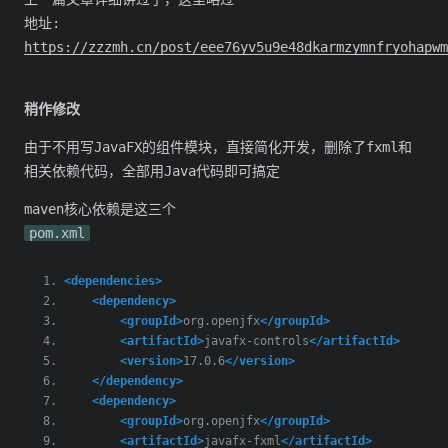
地址:
https://zzzmh.cn/post/eee76yv5u9e48dkarmzymnfryohapwm
稍作修改
由于不用写JavaFX的组件模块，直接简化开发，删除了fxml和
相关依赖代码，全部用Java代码即可搞定
maven核心依赖是这三个
pom.xml
<dependencies>
<dependency>
<groupId>
org.openjfx
</groupId>
<artifactId>
javafx-controls
</artifactId>
<version>
17.0.6
</version>
</dependency>
<dependency>
<groupId>
org.openjfx
</groupId>
<artifactId>
javafx-fxml
</artifactId>