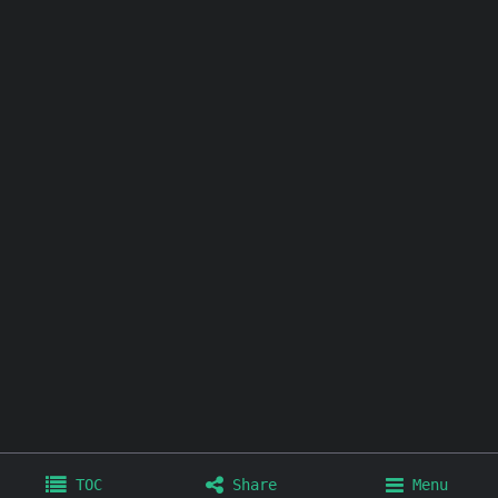
其他链接：
个人博客
极简壁纸
极简插件
极简工具
TOC
Share
Menu
Home
Archives
Tags
About