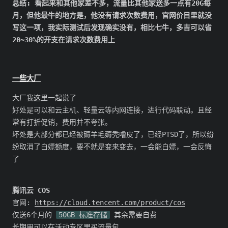
总结: 看起来和其他家差不多，流量比其他家送多一点有20G每
月，但他最牛的地方是，他没有请求次数费用，官网价目里就没
写这一项，我实际测试后发现确实没有，相比七牛，多吉可以省
20~30%的开支在请求次数费用上
一些大厂
大厂我这里一起说了
好处是可以和云主机、轻量云等内网连接，进行代码联动。且经
常有打折促销，费用并不夸张。
坏处是大部分都已经被薅羊毛薅秃噜皮了，已经PTSD了，所以纷
纷取消了白嫖额度，要不就是变来变去，一会能白嫖，一会反悔
了
腾讯云 COS
官网:
https://cloud.tencent.com/product/cos
仅送6个月的
50GB 标准存储
其余需要自费
长期用可以在活动专区里买流量包