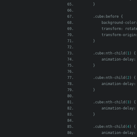
}
.
cube
:
before 
{
            background
-
color
            transform
:
 rotat
            transform
-
origin
}
.
cube
:
nth
-
child
(
1
)
{
            animation
-
delay
:
}
.
cube
:
nth
-
child
(
2
)
{
            animation
-
delay
:
}
.
cube
:
nth
-
child
(
3
)
{
            animation
-
delay
:
}
.
cube
:
nth
-
child
(
4
)
{
            animation
-
delay
: