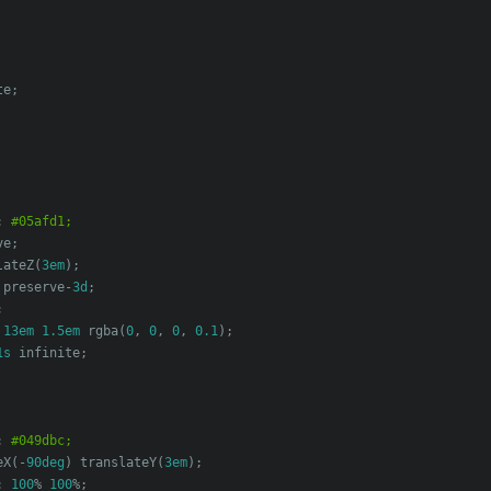
te
;
:
#05afd1;
ve
;
lateZ
(
3em
);
 preserve
-
3d
;
;
13em
1.5em
 rgba
(
0
,
0
,
0
,
0.1
);
1s
 infinite
;
:
#049dbc;
eX
(-
90deg
)
 translateY
(
3em
);
:
100
%
100
%;