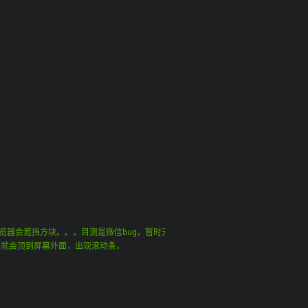
内置浏览器会遮挡方块。。。目测是微信bug，暂时无解
argin，就会顶到屏幕外面，出现滚动条，