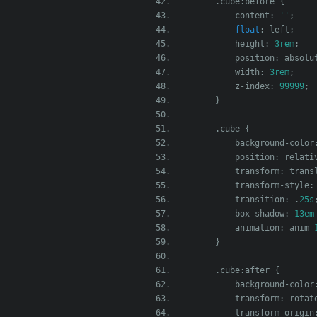
.
cube
:
before 
{
            content
:
''
;
float
:
 left
;
            height
:
3rem
;
            position
:
 absolu
            width
:
3rem
;
            z
-
index
:
99999
;
}
.
cube 
{
            background
-
color
            position
:
 relati
            transform
:
 trans
            transform
-
style
:
            transition
:
.
25s
            box
-
shadow
:
13em
            animation
:
 anim 
}
.
cube
:
after 
{
            background
-
color
            transform
:
 rotat
            transform
-
origin