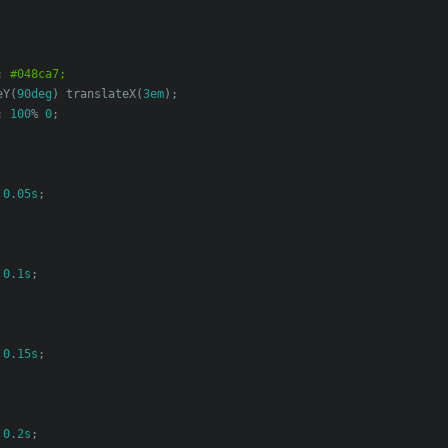
:
#048ca7;
eY
(
90deg
)
 translateX
(
3em
);
:
100
%
0
;
0.05s
;
0.1s
;
0.15s
;
0.2s
;