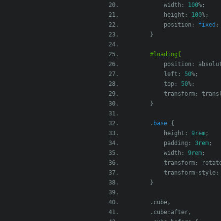
            width
:
100
%;
            height
:
100
%;
            position
:
fixed
;
}
#loading{
            position
:
 absolu
            left
:
50
%;
            top
:
50
%;
            transform
:
 trans
}
.
base
{
            height
:
9rem
;
            padding
:
3rem
;
            width
:
9rem
;
            transform
:
 rotat
            transform
-
style
:
}
.
cube
,
.
cube
:
after
,