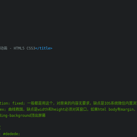
动画 - HTML5 CSS3
</title>
position: fixed; 一般都是用这个，对原来的内容无要求，缺点是IOS系统微信
y: flex; 曲线救国，缺点是width和height必须对其窗口，如果html body有m
ing-background顶出屏幕
{
:
#dedede;