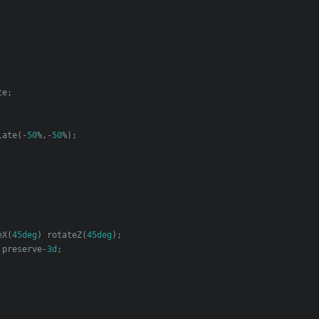
te
;
late
(-
50
%,-
50
%);
eX
(
45deg
)
 rotateZ
(
45deg
);
 preserve
-
3d
;