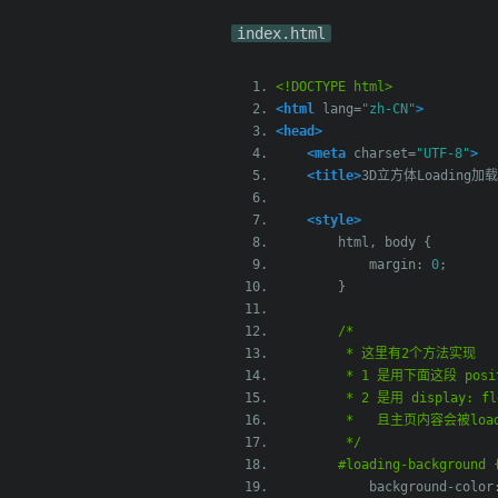
index.html
<!DOCTYPE html>
<html
lang
=
"zh-CN"
>
<head>
<meta
charset
=
"UTF-8"
>
<title>
3D立方体Loading加载
<style>
        html
,
 body 
{
            margin
:
0
;
}
/*
         * 这里有2个方法实现
         * 1 是用下面这段 
         * 2 是用 displa
         *   且主页内容会被load
         */
#loading-background 
            background
-
color