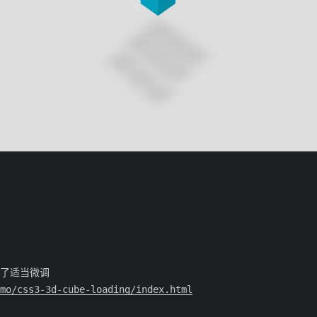
做了适当微调
mo/css3-3d-cube-loading/index.html