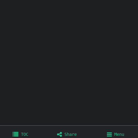
其他链接：
个人博客
极简壁纸
极简插件
极简工具
TOC
Share
Menu
Home
Archives
Tags
About