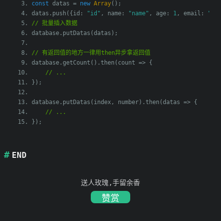
const
 datas 
=
new
Array
();
datas
.
push
({
id
:
"id"
,
 name
:
"name"
,
 age
:
1
,
 email
:
"em
// 批量插入数据
database
.
putDatas
(
datas
);
// 有返回值的地方一律用then异步拿返回值
database
.
getCount
().
then
(
count 
=>
{
// ...
});
database
.
putDatas
(
index
,
 number
).
then
(
datas 
=>
{
// ...
});
END
送人玫瑰,手留余香
赞赏