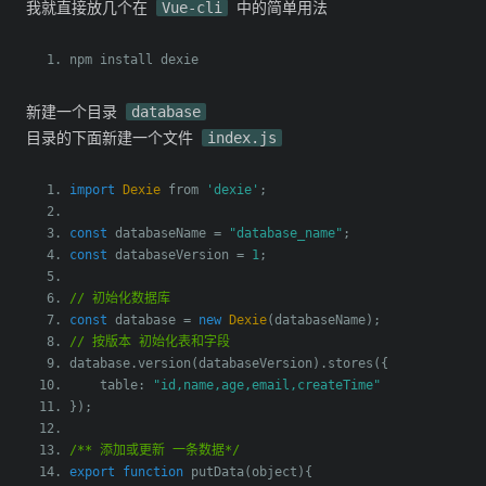
我就直接放几个在
Vue-cli
中的简单用法
npm install dexie
新建一个目录
database
目录的下面新建一个文件
index.js
import
Dexie
 from 
'dexie'
;
const
 databaseName 
=
"database_name"
;
const
 databaseVersion 
=
1
;
// 初始化数据库
const
 database 
=
new
Dexie
(
databaseName
);
// 按版本 初始化表和字段
database
.
version
(
databaseVersion
).
stores
({
    table
:
"id,name,age,email,createTime"
});
/** 添加或更新 一条数据*/
export
function
 putData
(
object
){