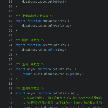
    database
.
table
.
put
(
object
);
}
/** 批量添加或更新数据 */
export
function
 putDatas
(
array
){
    database
.
table
.
bulkPut
(
array
);
}
/** 删除一条数据 */
export
function
 deleteData
(
key
){
    database
.
table
.
delete
(
key
);
}
/** 查询一条数据 */
export
 async 
function
 getData
(
key
)
{
return
 await database
.
table
.
get
(
key
);
}
/** 查询所有数据 */
export
 async 
function
 getDatas
(
i
,
n
)
{
// 创建时间倒序 (由于没有倒序 自己加个reverse就是倒序)
// 这里我为了配合分页，加了offset limit 结合起来就是MyS
return
 await database
.
table
.
orderBy
(
"createTime"
).