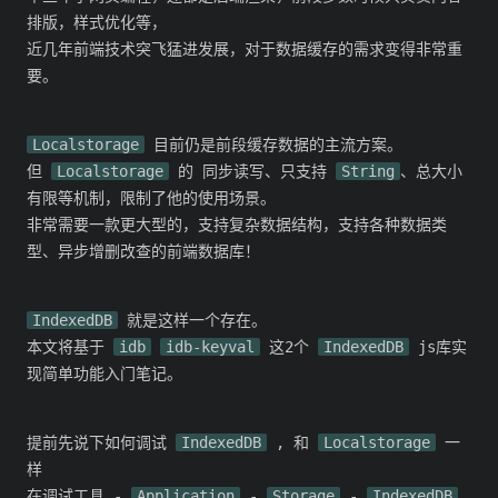
排版，样式优化等，
近几年前端技术突飞猛进发展，对于数据缓存的需求变得非常重
要。
Localstorage
目前仍是前段缓存数据的主流方案。
但
Localstorage
的 同步读写、只支持
String
、总大小
有限等机制，限制了他的使用场景。
非常需要一款更大型的，支持复杂数据结构，支持各种数据类
型、异步增删改查的前端数据库！
IndexedDB
就是这样一个存在。
本文将基于
idb
idb-keyval
这2个
IndexedDB
js库实
现简单功能入门笔记。
提前先说下如何调试
IndexedDB
, 和
Localstorage
一
样
在调试工具 -
Application
-
Storage
-
IndexedDB