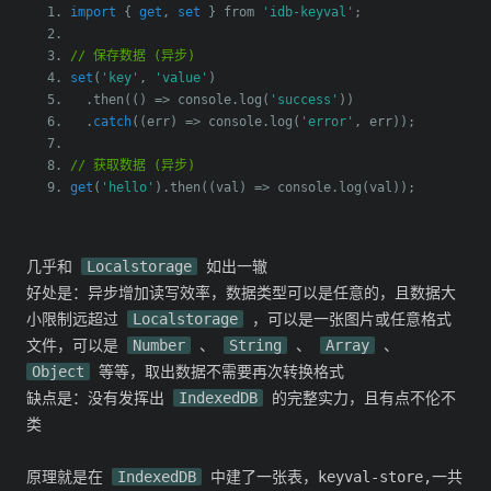
import
{
get
,
set
}
 from 
'idb-keyval'
;
// 保存数据 (异步)
set
(
'key'
,
'value'
)
.
then
(()
=>
 console
.
log
(
'success'
))
.
catch
((
err
)
=>
 console
.
log
(
'error'
,
 err
));
// 获取数据 (异步)
get
(
'hello'
).
then
((
val
)
=>
 console
.
log
(
val
));
几乎和
Localstorage
如出一辙
好处是：异步增加读写效率，数据类型可以是任意的，且数据大
小限制远超过
Localstorage
，可以是一张图片或任意格式
文件，可以是
Number
、
String
、
Array
、
Object
等等，取出数据不需要再次转换格式
缺点是：没有发挥出
IndexedDB
的完整实力，且有点不伦不
类
原理就是在
IndexedDB
中建了一张表，keyval-store,一共