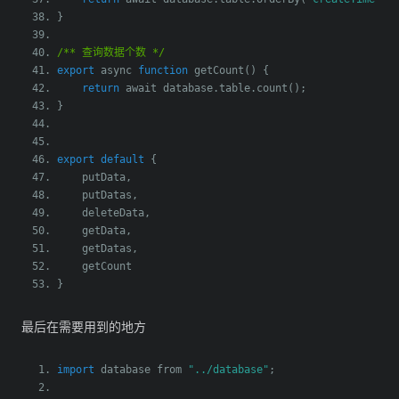
}
/** 查询数据个数 */
export
 async 
function
 getCount
()
{
return
 await database
.
table
.
count
();
}
export
default
{
    putData
,
    putDatas
,
    deleteData
,
    getData
,
    getDatas
,
    getCount
}
最后在需要用到的地方
import
 database from 
"../database"
;