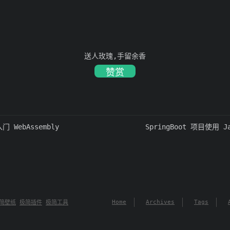
送人玫瑰,手留余香
赞赏
门 WebAssembly
SpringBoot 项目使用 
Home
Archives
Tags
简壁纸
极简插件
极简工具