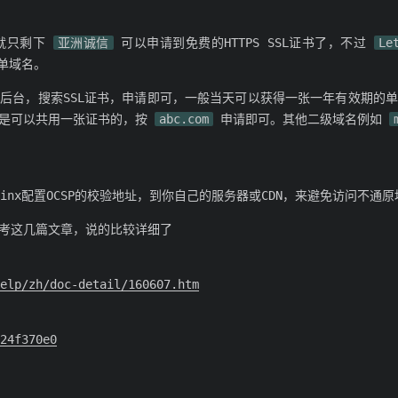
就只剩下
亚洲诚信
可以申请到免费的HTTPS SSL证书了，不过
Le
单域名。
后台，搜索SSL证书，申请即可，一般当天可以获得一张一年有效期的
是可以共用一张证书的，按
abc.com
申请即可。其他二级域名例如
inx配置OCSP的校验地址，到你自己的服务器或CDN，来避免访问不通原
考这几篇文章，说的比较详细了
elp/zh/doc-detail/160607.htm
24f370e0