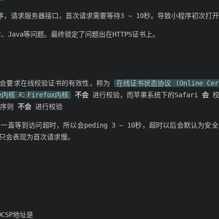
序，请求服务器接口，首次请求需要等待3 ~ 10秒。导致小程序初次打
at、Java等问题。最终锁定了问题出在HTTPS证书上。
。
，会要求在线校验证书的有效性，称为
在线证书状态协议 (Online Certif
me内核
和
Firefox内核
不会
进行校验，而苹果系统下的Safari
会
校
程序则
不会
进行校验
直等到访问超时，所以会peding 3 ~ 10秒，超时以后会默认为
只会表现为首次请求慢。
CSP地址是