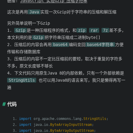
链接:
Javascript 实现Gzip 压缩字符串
这次是再用
Java
实现一次Gzip对于字符串的压缩和解压缩
另外简单说明一下Gzip
1.
Gzip
是一种压缩程序的格式，和
zip
rar
7z
差不多，
本文利用的是
Gzip
把字符串压缩成二进制byte[]
2. 压缩后的内容会再用
base64
编码变回
base64字符串
方便
传输和存储数据库
3. 压缩后的内容不一定比压缩前的要短，取决于重复的字符多
不多，原文长度够不够长
4. 下文代码只用原生Java 8的内部依赖，只有一个外部依赖是
StringUtils
也可以用Java8的语言来写，我只是懒得再写一
遍
代码
import
 org
.
apache
.
commons
.
lang
.
StringUtils
;
import
 java
.
io
.
ByteArrayInputStream
;
import
 java
.
io
.
ByteArrayOutputStream
;