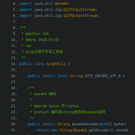
import
 java
.
util
.
Base64
;
import
 java
.
util
.
zip
.
GZIPInputStream
;
import
 java
.
util
.
zip
.
GZIPOutputStream
;
/**
 * @author zmh
 * @date 2020-01-07
 * <p>
 * Gzip压缩字符串工具类
 */
public
class
GzipUtils
{
public
static
final
String
 GZIP_ENCODE_UTF_8 
=
"UT
/**
     * base64 编码
     *
     * @param bytes 传入bytes
     * @return 编码成string类型的base64返回
     */
public
static
String
 base64encode
(
byte
[]
 bytes
)
{
return
new
String
(
Base64
.
getEncoder
().
encode
(
b