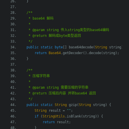
}
/**
     * base64 解码
     *
     * @param string 传入string类型的base64编码
     * @return 解码成byte类型返回
     */
public
static
byte
[]
 base64decode
(
String
 string
)
{
return
Base64
.
getDecoder
().
decode
(
string
);
}
/**
     * 压缩字符串
     *
     * @param string 需要压缩的字符串
     * @return 压缩后内容 并转base64 返回
     */
public
static
String
 gzip
(
String
 string
)
{
String
 result 
=
""
;
if
(
StringUtils
.
isBlank
(
string
))
{
return
 result
;
}