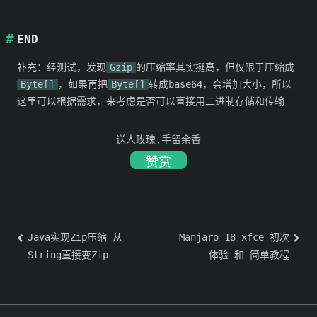
END
补充：经测试，发现
Gzip
的压缩率其实挺高，但仅限于压缩成
Byte[]
，如果再把
Byte[]
转成base64，会增加大小，所以
这里可以根据需求，来考虑是否可以直接用二进制存储和传输
送人玫瑰,手留余香
赞赏
Java实现Zip压缩 从
Manjaro 18 xfce 初次
String直接变Zip
体验 和 简单教程
其他链接：
个人博客
极简壁纸
极简插件
极简工具