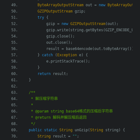
ByteArrayOutputStream
 out 
=
new
ByteArrayOutpu
GZIPOutputStream
 gzip
;
try
{
            gzip 
=
new
GZIPOutputStream
(
out
);
            gzip
.
write
(
string
.
getBytes
(
GZIP_ENCODE_UTF
            gzip
.
close
();
            out
.
close
();
            result 
=
 base64encode
(
out
.
toByteArray
());
}
catch
(
Exception
 e
)
{
            e
.
printStackTrace
();
}
return
 result
;
}
/**
     * 解压缩字符串
     *
     * @param string base64格式的压缩后字符串
     * @return 解码并解压缩后返回
     */
public
static
String
 unGzip
(
String
 string
)
{
String
 result 
=
""
;