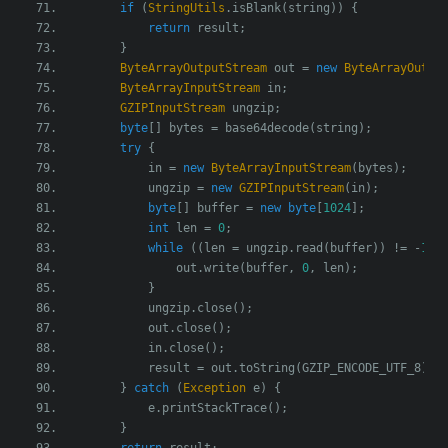
if
(
StringUtils
.
isBlank
(
string
))
{
return
 result
;
}
ByteArrayOutputStream
 out 
=
new
ByteArrayOutpu
ByteArrayInputStream
 in
;
GZIPInputStream
 ungzip
;
byte
[]
 bytes 
=
 base64decode
(
string
);
try
{
            in 
=
new
ByteArrayInputStream
(
bytes
);
            ungzip 
=
new
GZIPInputStream
(
in
);
byte
[]
 buffer 
=
new
byte
[
1024
];
int
 len 
=
0
;
while
((
len 
=
 ungzip
.
read
(
buffer
))
!=
-
1
)
                out
.
write
(
buffer
,
0
,
 len
);
}
            ungzip
.
close
();
            out
.
close
();
            in
.
close
();
            result 
=
 out
.
toString
(
GZIP_ENCODE_UTF_8
);
}
catch
(
Exception
 e
)
{
            e
.
printStackTrace
();
}
return
 result
;