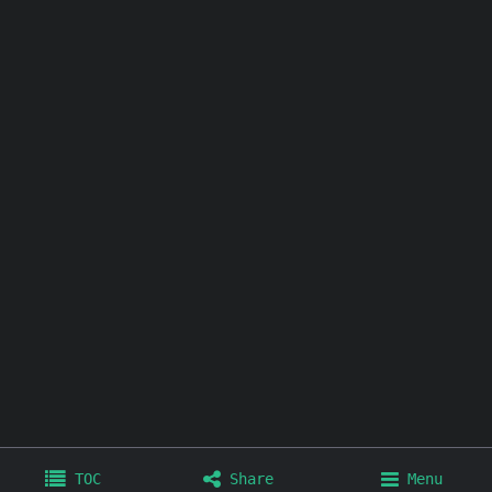
其他链接：
个人博客
极简壁纸
极简插件
极简工具
TOC
Share
Menu
Home
Archives
Tags
About