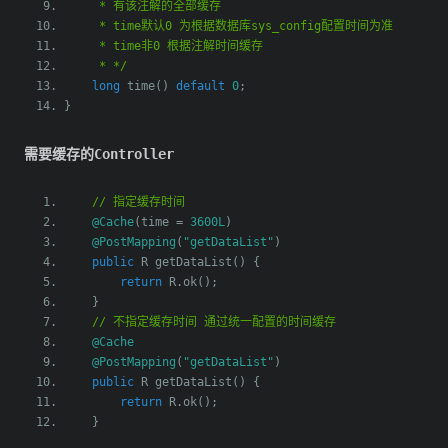
     * 有该注解的全部缓存
     * time默认0 为根据数据库sys_config配置时间为准
     * time非0 根据注解时间缓存
     * */
long
 time
()
default
0
;
}
需要缓存的Controller
// 指定缓存时间
@Cache
(
time 
=
3600L
)
@PostMapping
(
"getDataList"
)
public
 R getDataList
()
{
return
 R
.
ok
();
}
// 不指定缓存时间 通过统一配置的时间缓存
@Cache
@PostMapping
(
"getDataList"
)
public
 R getDataList
()
{
return
 R
.
ok
();
}