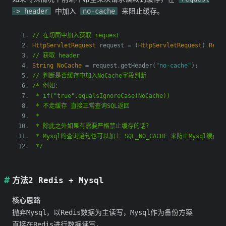
-> header
中加入
no-cache
来阻止缓存。
// 在切面中加入获取 request
HttpServletRequest
 request 
=
(
HttpServletRequest
)
Requ
// 获取 header
String
NoCache
=
 request
.
getHeader
(
"no-cache"
);
// 判断是否缓存中加入NoCache字段判断
/* 例如：
 * if("true".equalsIgnoreCase(NoCache))
 * 不走缓存 直接正常查询SQL返回
 *
 * 除此之外如果有需要严格禁止缓存的话？
 * Mysql的查询语句也可以加上 SQL_NO_CACHE 来防止Mysql缓存
 */
方法2 Redis + Mysql
核心思路
抛弃Mysql，以Redis数据为主读写，Mysql作为备份方案
直接在Redis进行数据读写，