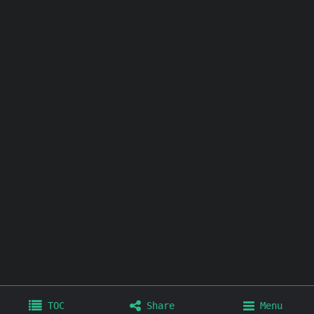
其他链接：
个人博客
极简壁纸
极简插件
极简工具
TOC
Share
Menu
Home
Archives
Tags
About