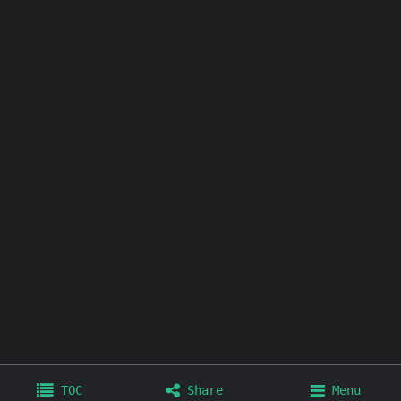
其他链接：
个人博客
极简壁纸
极简插件
极简工具
TOC
Share
Menu
Home
Archives
Tags
About