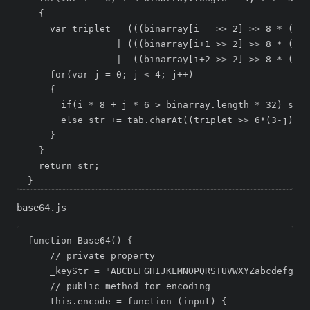
  {

    var triplet = (((binarray[i   >> 2] >> 8 * ( i 
                | (((binarray[i+1 >> 2] >> 8 * ((i+
                |  ((binarray[i+2 >> 2] >> 8 * ((i+
    for(var j = 0; j < 4; j++)

    {

      if(i * 8 + j * 6 > binarray.length * 32) str 
      else str += tab.charAt((triplet >> 6*(3-j)) &
    }

  }

  return str;

}
base64.js
function Base64() {  

    // private property  

    _keyStr = "ABCDEFGHIJKLMNOPQRSTUVWXYZabcdefghij
    // public method for encoding  

    this.encode = function (input) {  
