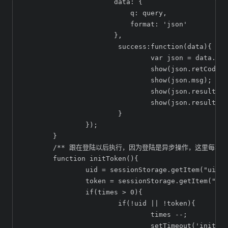
		       data: {

		           q: query,

		           format: 'json'

		       },

			success:function(data){

				var json = data.query.results.json;

				show(json.retCode);

				show(json.msg);

				show(json.result.k);

				show(json.result.v);

			}

		});

	}

	/** 跟在登陆以后执行，因为登陆是异步操作，这里每秒1次共10次获取sessionStorage中的uid和token */

	function initToken(){

		uid = sessionStorage.getItem("uid");

		token = sessionStorage.getItem("token");

		if(times > 0){

			if(!uid || !token){

				times --;

				setTimeout('initToken()', 1000);
