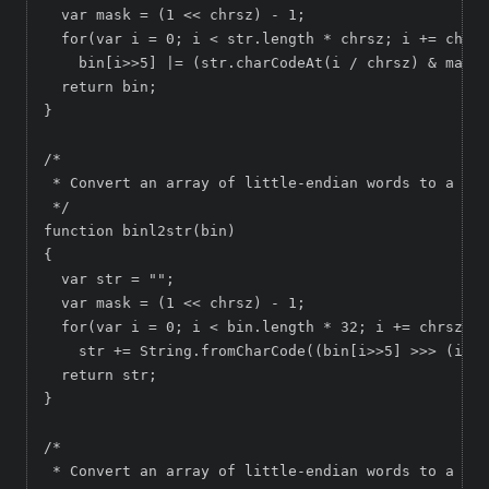
  var mask = (1 << chrsz) - 1;

  for(var i = 0; i < str.length * chrsz; i += chrsz
    bin[i>>5] |= (str.charCodeAt(i / chrsz) & mask)
  return bin;

}

/*

 * Convert an array of little-endian words to a str
 */

function binl2str(bin)

{

  var str = "";

  var mask = (1 << chrsz) - 1;

  for(var i = 0; i < bin.length * 32; i += chrsz)

    str += String.fromCharCode((bin[i>>5] >>> (i % 
  return str;

}

/*

 * Convert an array of little-endian words to a hex