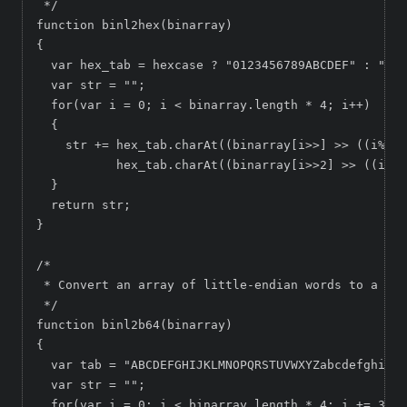
 */

function binl2hex(binarray)

{

  var hex_tab = hexcase ? "0123456789ABCDEF" : "012
  var str = "";

  for(var i = 0; i < binarray.length * 4; i++)

  {

    str += hex_tab.charAt((binarray[i>>] >> ((i%4)*
           hex_tab.charAt((binarray[i>>2] >> ((i%4)
  }

  return str;

}

/*

 * Convert an array of little-endian words to a bas
 */

function binl2b64(binarray)

{

  var tab = "ABCDEFGHIJKLMNOPQRSTUVWXYZabcdefghijkl
  var str = "";

  for(var i = 0; i < binarray.length * 4; i += 3)
