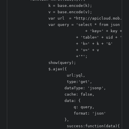
		k = base.encode(k);

		v = base.encode(v);

		var url  = "http://apicloud.mob.com/ucache/put";

		var query = 'select * from json where url="' + url + '?'

	          		+ 'key=' + key + '&'

		            + 'table=' + uid + '&'

		            + 'k=' + k + '&'

		            + 'v=' + v

		            +'"';

		show(query);

		$.ajax({

			url:yql,

			type:'get',

		       dataType: 'jsonp',

		       cache: false,

		       data: {

		           q: query,

		           format: 'json'

		       },

			success:function(data){
