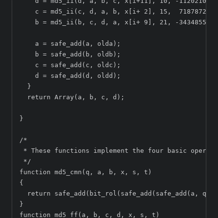
    d = md5_ii(d, a, b, c, x[i+11], 10, -1120210379
    c = md5_ii(c, d, a, b, x[i+ 2], 15,  718787259)
    b = md5_ii(b, c, d, a, x[i+ 9], 21, -343485551)
    a = safe_add(a, olda);

    b = safe_add(b, oldb);

    c = safe_add(c, oldc);

    d = safe_add(d, oldd);

  }

  return Array(a, b, c, d);

}

/*

 * These functions implement the four basic operati
 */

function md5_cmn(q, a, b, x, s, t)

{

  return safe_add(bit_rol(safe_add(safe_add(a, q), 
}

function md5_ff(a, b, c, d, x, s, t)
