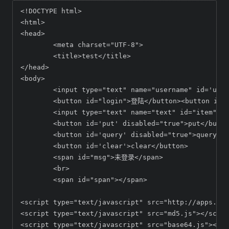
<!DOCTYPE html>

<html>

<head>

	<meta charset="UTF-8">

	<title>test</title>

</head>

<body>

	<input type="text" name="username" id='username'><input type="password" name="password" id="password">

	<button id="login">登陆</button><button id="reg">注册</button>

	<input type="text" name="text" id="item"><input type="text" name="text" id="value">

	<button id='put' disabled="true">put</button>

	<button id='query' disabled="true">query</button>

	<button id='clear'>clear</button>

	<span id="msg">未登录</span>

	<br>

	<span id="span"></span>

<script type="text/javascript" src="http://apps.bdi
<script type="text/javascript" src="md5.js"></scrip
<script type="text/javascript" src="base64.js"></sc