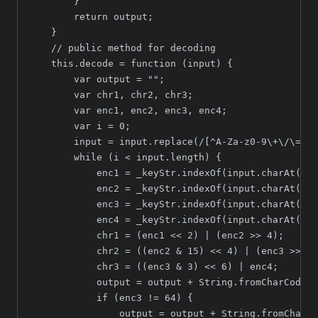
        }  

        return output;  

    }  

    // public method for decoding  

    this.decode = function (input) {  

        var output = "";  

        var chr1, chr2, chr3;  

        var enc1, enc2, enc3, enc4;  

        var i = 0;  

        input = input.replace(/[^A-Za-z0-9\+\/\=]/g
        while (i < input.length) {  

            enc1 = _keyStr.indexOf(input.charAt(i++
            enc2 = _keyStr.indexOf(input.charAt(i++
            enc3 = _keyStr.indexOf(input.charAt(i++
            enc4 = _keyStr.indexOf(input.charAt(i++
            chr1 = (enc1 << 2) | (enc2 >> 4);  

            chr2 = ((enc2 & 15) << 4) | (enc3 >> 2)
            chr3 = ((enc3 & 3) << 6) | enc4;  

            output = output + String.fromCharCode(c
            if (enc3 != 64) {  

                output = output + String.fromCharCo