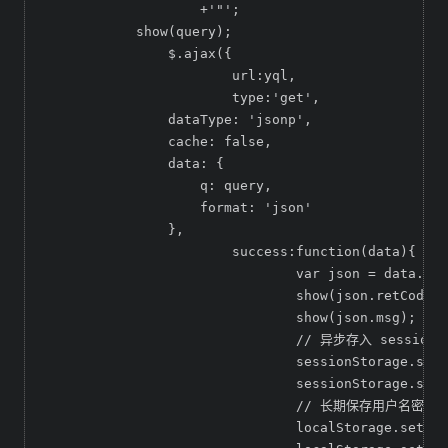
	            +'"';

	    show(query);

		$.ajax({

			url:yql,

			type:'get',

	        dataType: 'jsonp',

	        cache: false,

	        data: {

	            q: query,

	            format: 'json'

	        },

			success:function(data){

				var json = data.query.results.json;

				show(json.retCode);

				show(json.msg);

				// 异步存入 sessionStorage

				sessionStorage.setItem("uid", json.result.uid);

				sessionStorage.setItem("token", json.result.token);

				// 长期保存用户名密码，可以用来自动登陆

				localStorage.setItem("username",username);
