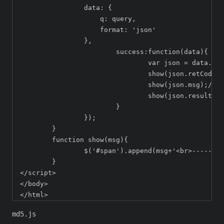
	        data: {

	            q: query,

	            format: 'json'

	        },

			success:function(data){

				var json = data.query.results.json;

				show(json.retCode);//状态码 200为正常 其余有错

				show(json.msg);//success为正常 其余为错误信息

				show(json.result);//uid

			}

		});

	}

	function show(msg){

		$('#span').append(msg+'<br>--------------------------<br>');

	}

</script>

</body>

</html>
md5.js