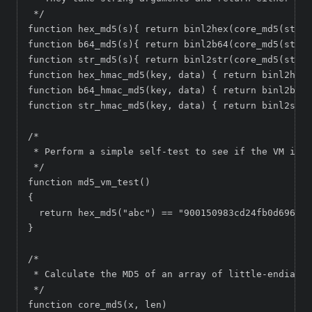
 */

function hex_md5(s){ return binl2hex(core_md5(str2b
function b64_md5(s){ return binl2b64(core_md5(str2b
function str_md5(s){ return binl2str(core_md5(str2b
function hex_hmac_md5(key, data) { return binl2hex(
function b64_hmac_md5(key, data) { return binl2b64(
function str_hmac_md5(key, data) { return binl2str(
/*

 * Perform a simple self-test to see if the VM is w
 */

function md5_vm_test()

{

  return hex_md5("abc") == "900150983cd24fb0d6963f7
}

/*

 * Calculate the MD5 of an array of little-endian w
 */

function core_md5(x, len)
