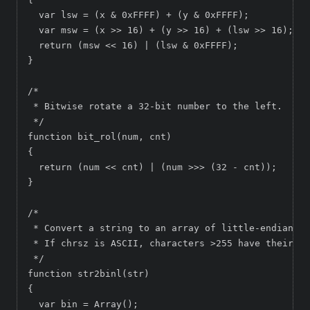
  var lsw = (x & 0xFFFF) + (y & 0xFFFF);

  var msw = (x >> 16) + (y >> 16) + (lsw >> 16);

  return (msw << 16) | (lsw & 0xFFFF);

}

/*

 * Bitwise rotate a 32-bit number to the left.

 */

function bit_rol(num, cnt)

{

  return (num << cnt) | (num >>> (32 - cnt));

}

/*

 * Convert a string to an array of little-endian wo
 * If chrsz is ASCII, characters >255 have their hi
 */

function str2binl(str)

{

  var bin = Array();
