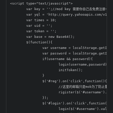
<script type="text/javascript">

	var key = '';//mod key 需要你自己去免费注册一个appkey 网址reg.mob.com

	var yql = 'http://query.yahooapis.com/v1/public/yql';//yahoo jsonp2json

	var times = 10;

	var uid = '';

	var token = '';

	var base = new Base64();

	$(function(){

		var username = localStorage.getItem("username");

		var password = localStorage.getItem("password");

		if(username && password){

			login(username,password);

			initToken();

		}

		$('#reg').on('click',function(){

			//这里的邮箱只是mob为了防止重复注册用的，没有任何功能，但一个邮箱只能注册一次

			rigister($('#username').val(),$('#password').val(),'666@123.cn');

		});

		$('#login').on('click',function(){

			login($('#username').val(),$('#password').val());
