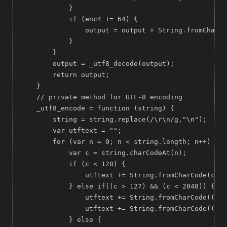
            }  

            if (enc4 != 64) {  

                output = output + String.fromCharCo
            }  

        }  

        output = _utf8_decode(output);  

        return output;  

    }  

    // private method for UTF-8 encoding  

    _utf8_encode = function (string) {  

        string = string.replace(/\r\n/g,"\n");  

        var utftext = "";  

        for (var n = 0; n < string.length; n++) {  

            var c = string.charCodeAt(n);  

            if (c < 128) {  

                utftext += String.fromCharCode(c); 
            } else if((c > 127) && (c < 2048)) {  

                utftext += String.fromCharCode((c >
                utftext += String.fromCharCode((c &
            } else {  
