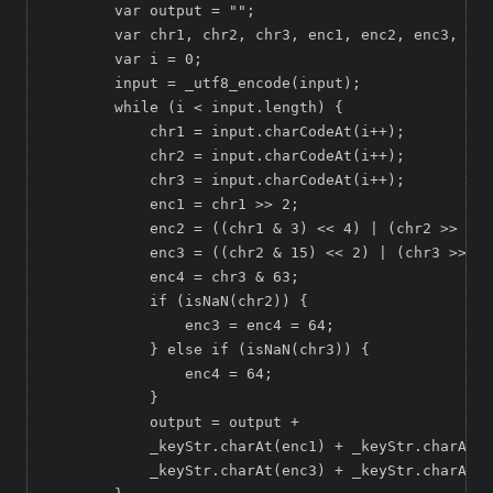
        var output = "";  

        var chr1, chr2, chr3, enc1, enc2, enc3, enc
        var i = 0;  

        input = _utf8_encode(input);  

        while (i < input.length) {  

            chr1 = input.charCodeAt(i++);  

            chr2 = input.charCodeAt(i++);  

            chr3 = input.charCodeAt(i++);  

            enc1 = chr1 >> 2;  

            enc2 = ((chr1 & 3) << 4) | (chr2 >> 4);
            enc3 = ((chr2 & 15) << 2) | (chr3 >> 6)
            enc4 = chr3 & 63;  

            if (isNaN(chr2)) {  

                enc3 = enc4 = 64;  

            } else if (isNaN(chr3)) {  

                enc4 = 64;  

            }  

            output = output +  

            _keyStr.charAt(enc1) + _keyStr.charAt(e
            _keyStr.charAt(enc3) + _keyStr.charAt(e