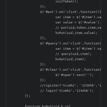
			initToken();

		});

		$('#put').on('click',function(){

			var item = $('#item').val();

			var value = $('#value').val();

			// put(uid,token,item,value);

			kvPut(uid,item,value);

		});

		$('#query').on('click',function(){

			var item = $('#item').val();

			// query(uid,item);

			kvGet(uid,item);

		});

		$('#clear').on('click',function(){

			$('#span').text('');

		});

		//rigister('tczmh2', '123456','123@123.cn');

		// login('tczmh2','123456');

	});

	function kvPut(uid,k,v){
