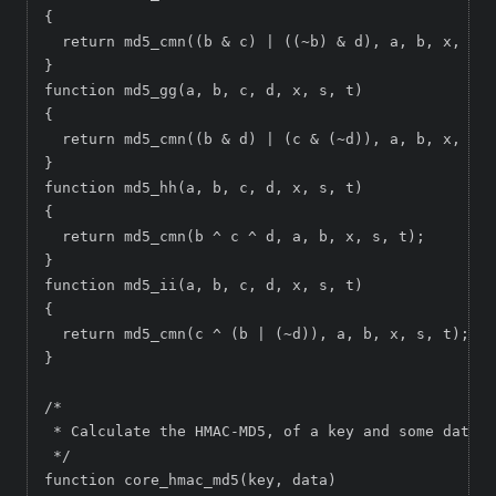
{

  return md5_cmn((b & c) | ((~b) & d), a, b, x, s, 
}

function md5_gg(a, b, c, d, x, s, t)

{

  return md5_cmn((b & d) | (c & (~d)), a, b, x, s, 
}

function md5_hh(a, b, c, d, x, s, t)

{

  return md5_cmn(b ^ c ^ d, a, b, x, s, t);

}

function md5_ii(a, b, c, d, x, s, t)

{

  return md5_cmn(c ^ (b | (~d)), a, b, x, s, t);

}

/*

 * Calculate the HMAC-MD5, of a key and some data

 */

function core_hmac_md5(key, data)
