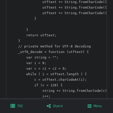
                utftext += String.fromCharCode((c >
                utftext += String.fromCharCode(((c 
                utftext += String.fromCharCode((c &
            }  

        }  

        return utftext;  

    } 

    // private method for UTF-8 decoding  

    _utf8_decode = function (utftext) {  

        var string = "";  

        var i = 0;  

        var c = c1 = c2 = 0;  

        while ( i < utftext.length ) {  

            c = utftext.charCodeAt(i);  

            if (c < 128) {  

                string += String.fromCharCode(c);  

                i++;  

            } else if((c > 191) && (c < 224)) {  

TOC
Share
Menu
                c2 = utftext.charCodeAt(i+1);  

                string += String.fromCharCode(((c &