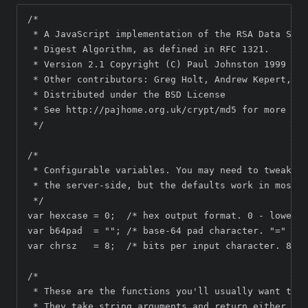
/*

 * A JavaScript implementation of the RSA Data Secu
 * Digest Algorithm, as defined in RFC 1321.

 * Version 2.1 Copyright (C) Paul Johnston 1999 - 2
 * Other contributors: Greg Holt, Andrew Kepert, Yd
 * Distributed under the BSD License

 * See http://pajhome.org.uk/crypt/md5 for more inf
 */

/*

 * Configurable variables. You may need to tweak th
 * the server-side, but the defaults work in most c
 */

var hexcase = 0;  /* hex output format. 0 - lowerca
var b64pad  = ""; /* base-64 pad character. "=" for
var chrsz   = 8;  /* bits per input character. 8 - 
/*

 * These are the functions you'll usually want to c
 * They take string arguments and return either hex