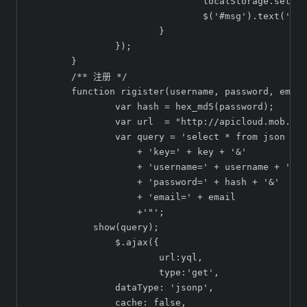
				localStorage.setItem("password",password);

				$('#msg').text('已登录');

			}

		});

	}

	/** 注册 */

	function rigister(username, password, email){

		var hash = hex_md5(password);

		var url  = "http://apicloud.mob.com/user/rigister";

		var query = 'select * from json where url="' + url + '?'

	            + 'key=' + key + '&'

	            + 'username=' + username + '&'

	            + 'password=' + hash + '&'

	            + 'email=' + email

	            +'"';

	    show(query);

		$.ajax({

			url:yql,

			type:'get',

	        dataType: 'jsonp',

	        cache: false,
