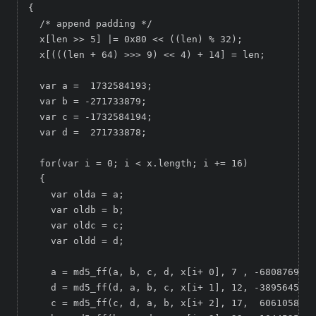
{

  /* append padding */

  x[len >> 5] |= 0x80 << ((len) % 32);

  x[(((len + 64) >>> 9) << 4) + 14] = len;

  var a =  1732584193;

  var b = -271733879;

  var c = -1732584194;

  var d =  271733878;

  for(var i = 0; i < x.length; i += 16)

  {

    var olda = a;

    var oldb = b;

    var oldc = c;

    var oldd = d;

    a = md5_ff(a, b, c, d, x[i+ 0], 7 , -680876936)
    d = md5_ff(d, a, b, c, x[i+ 1], 12, -389564586)
    c = md5_ff(c, d, a, b, x[i+ 2], 17,  606105819)