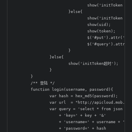
				show('initToken 不成功 '+times);

			}else{

				show('initToken 成功 '+times);

				show(uid);

				show(token);

				$('#put').attr('disabled',false);

				$('#query').attr('disabled',false);

			}

		}else{

			show('initToken超时');

		}

	}

	/** 登陆 */

	function login(username, password){

		var hash = hex_md5(password);

		var url  = "http://apicloud.mob.com/user/login";

		var query = 'select * from json where url="' + url + '?'

	            + 'key=' + key + '&'

	            + 'username=' + username + '&'

	            + 'password=' + hash
