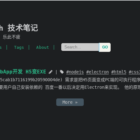
mh 技术笔记
，乐此不疲
s
Tags
About
bApp开发 H5变EXE
nodejs
electron
html5
css
eId=5cab1b7116199b20590004de) 需求是把H5页面变成PC端的可执行程
种需要用户自己安装依赖的 百度一番以后决定用Electron来实现。 他的原
More »