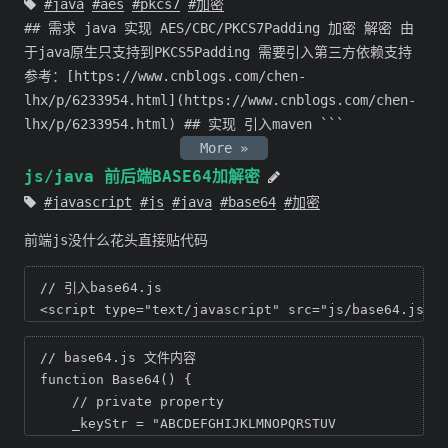
java
aes
pkcs7
加密
## 需求 java 实现 AES/CBC/PKCS7Padding 加密 解密 由
于java原生只支持到PKCS5Padding 需要引入第三方依赖支持
参考：[https://www.cnblogs.com/chen-
lhx/p/6233954.html](https://www.cnblogs.com/chen-
lhx/p/6233954.html) ## 实现 引入maven ```
More »
js/java 前后端BASE64加解密
javascript
js
java
base64
加密
前端js没什么花头直接贴代码
// 引入base64.js

<script type="text/javascript" src="js/base64.js"><
// base64.js 文件内容

function Base64() {  

    // private property  

    _keyStr = "ABCDEFGHIJKLMNOPQRSTUV